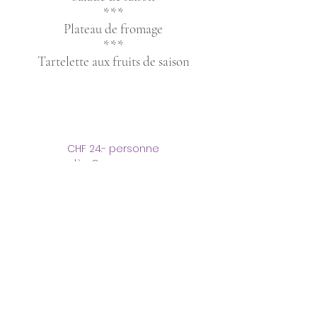
***
Plateau de fromage
***
Tartelette aux fruits de saison
CHF 24.- personne
dès 8 personnes
Menu 3
Soupe de saison
***
Saucisson en brioche
Tarte vaudoise
Salades variées