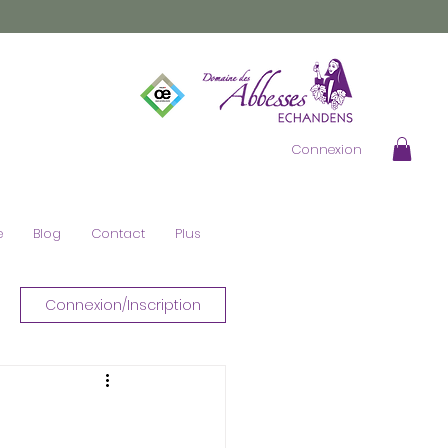
es Vins Vaudois
Vaud
œnotourisme Activités
iage Vignoble Vins la Côte
Connexion
e
Blog
Contact
Plus
Connexion/Inscription