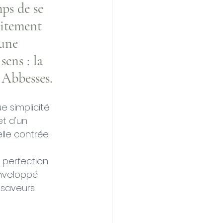
ps de se 
aitement 
une 
sens : la 
 Abbesses.
 simplicité 
t d'un 
lle contrée. 
 perfection 
enveloppé 
 saveurs.