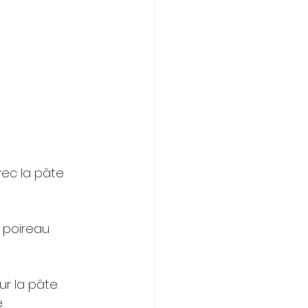
ec la pâte 
 poireau 
r la pâte. 
.