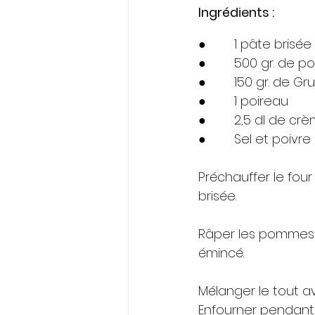
Ingrédients : 
●        1 pâte brisée
●        500 gr. de
●        150 gr. de G
●        1 poireau
●        2,5 dl de cr
●        Sel et poivre
Préchauffer le fou
brisée. 
Râper les pommes d
émincé. 
Mélanger le tout ave
Enfourner pendant 