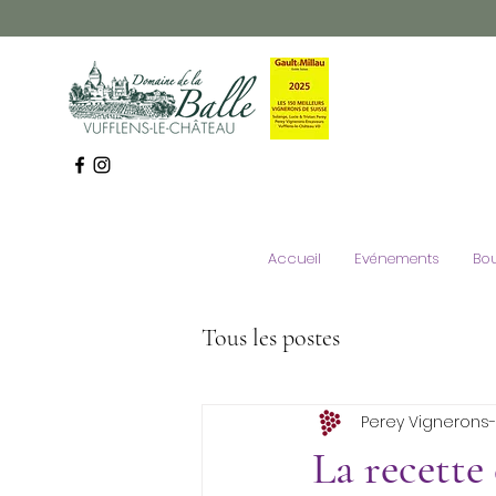
Perey Vignerons Encaveurs
Domaine de la Balle Vufflens-le-Château
Domaine des Abbesses Echandens
Vins Perey
Accueil
Evénements
Bo
Tous les postes
Perey Vignerons
La recette