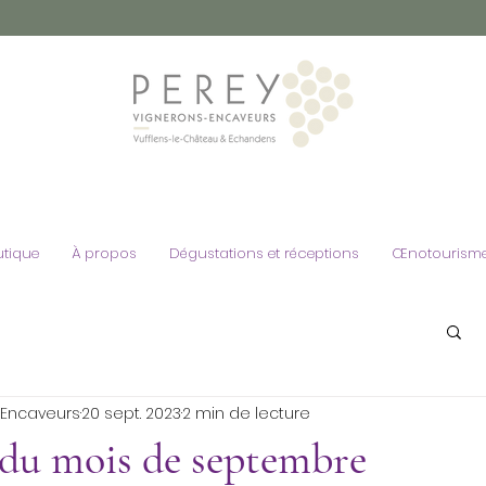
Vins de Morg
vignoble Mar
utique
À propos
Dégustations et réceptions
Œnotourism
-Encaveurs
20 sept. 2023
2 min de lecture
 du mois de septembre