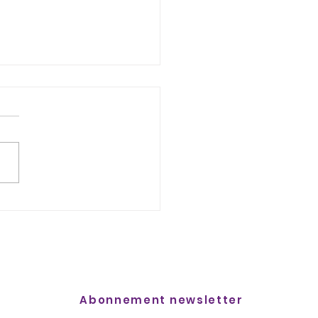
Bellevue Rosé de Vufflens-
âteau et tomates farcies !
Abonnement newsletter