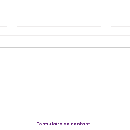
Altesse Grand Cru La Côte et
Clos 
crostinis bolets Gruyère AOP !
Le-Ch
Formulaire de contact