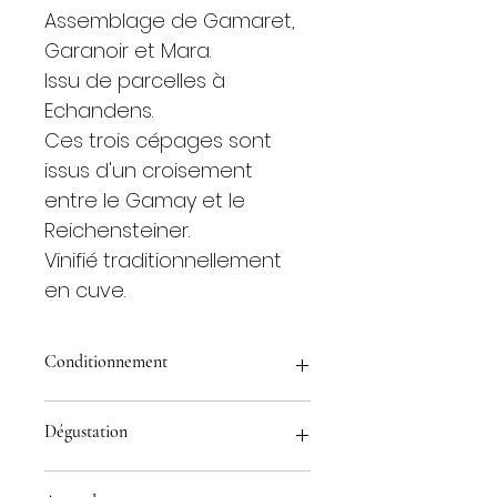
Assemblage de Gamaret,
Garanoir et Mara.
Issu de parcelles à
Echandens.
Ces trois cépages sont
issus d'un croisement
entre le Gamay et le
Reichensteiner.
Vinifié traditionnellement
en cuve.
Conditionnement
70 cl
Dégustation
50 cl
140 cl
Robe rouge intense aux nuances