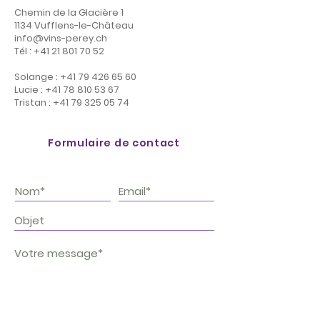
Chemin de la Glacière 1
1134 Vufflens-le-Château
info@vins-perey.ch
Tél :
+41 21 801 70 52
Solange :
+41 79 426 65 60
Lucie :
+41 78 810 53 67
Tristan :
+41 79 325 05 74
Formulaire de contact