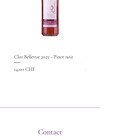
Clos Bellevue 2025 - Pinot noir
Château d'Echandens - Chas
2025
Prix
14,00 CHF
Prix
12,00 CHF
TVA Incluse
TVA Incluse
Contact